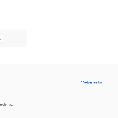
o
^ Volver arriba
problemas.