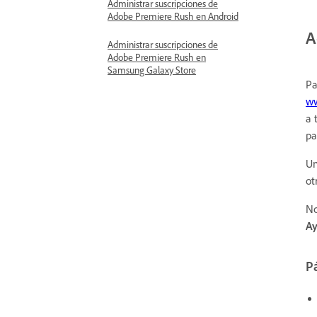
Administrar suscripciones de
Adobe Premiere Rush en Android
A
Administrar suscripciones de
Adobe Premiere Rush en
Samsung Galaxy Store
Pa
ww
a 
pa
Un
ot
No
Ay
Pá