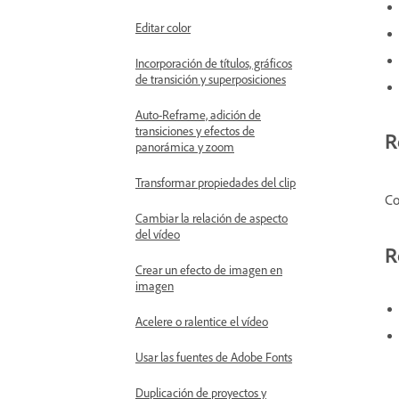
Editar color
Incorporación de títulos, gráficos
de transición y superposiciones
Auto-Reframe, adición de
transiciones y efectos de
R
panorámica y zoom
Transformar propiedades del clip
Co
Cambiar la relación de aspecto
del vídeo
R
Crear un efecto de imagen en
imagen
Acelere o ralentice el vídeo
Usar las fuentes de Adobe Fonts
Duplicación de proyectos y