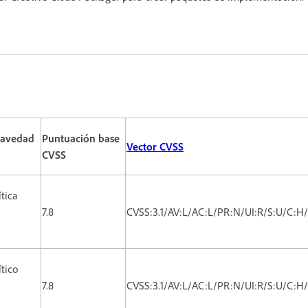
ravedad
Puntuación base
Vector CVSS
CVSS
ítica
7.8
CVSS:3.1/AV:L/AC:L/PR:N/UI:R/S:U/C:H
ítico
7.8
CVSS:3.1/AV:L/AC:L/PR:N/UI:R/S:U/C:H