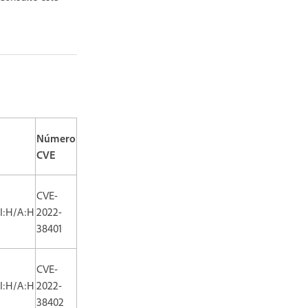
Número
CVE
CVE-
/I:H/A:H
2022-
38401
CVE-
/I:H/A:H
2022-
38402