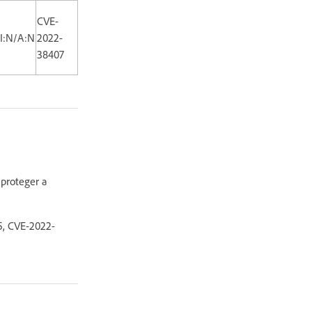
CVE-
/I:N/A:N
2022-
38407
 proteger a
5, CVE-2022-