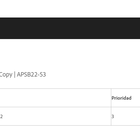
nCopy | APSB22-53
Prioridad
22
3