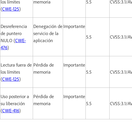
los límites
memoria
5.5
CVSS:3.1/A
(
CWE-125
)
Desreferencia
Denegación de
Importante
de puntero
servicio de la
5.5
CVSS:3.1/A
NULO (
CWE-
aplicación
476
)
Lectura fuera de
Pérdida de
Importante
los límites
memoria
5.5
CVSS:3.1/A
(
CWE-125
)
Uso posterior a
Pérdida de
Importante
su liberación
memoria
5.5
CVSS:3.1/A
(
CWE-416
)