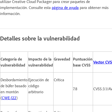
utilizar Creative Cloud Packager para crear paquetes de
implementación. Consulte esta
página de ayuda
para obtener más
información.
Detalles sobre la vulnerabilidad
Categoría de
Impacto de la
Gravedad
Puntuación
Vector CV
vulnerabilidad
vulnerabilidad
base CVSS
Desbordamiento
Ejecución de
Crítica
de búfer basado
código
7.8
CVSS:3.1/A
en montón
arbitrario
(
CWE-122
)