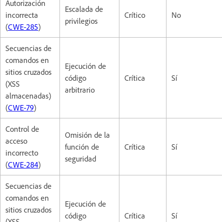
Autorización
Escalada de
incorrecta
Crítico
No
privilegios
(
CWE-285
)
Secuencias de
comandos en
Ejecución de
sitios cruzados
código
Crítica
Sí
(XSS
arbitrario
almacenadas)
(
CWE-79
)
Control de
Omisión de la
acceso
función de
Crítica
Sí
incorrecto
seguridad
(
CWE-284
)
Secuencias de
comandos en
Ejecución de
sitios cruzados
código
Crítica
Sí
(XSS