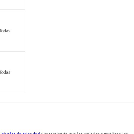
Todas
Todas
s
niveles de prioridad
y recomienda que los usuarios actualicen los