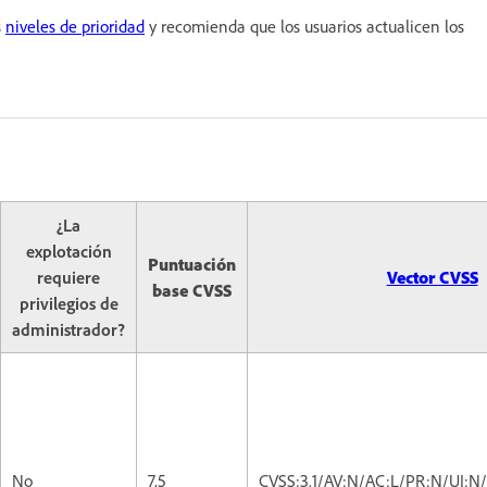
s
niveles de prioridad
y recomienda que los usuarios actualicen los
¿La
explotación
Puntuación
requiere
Vector CVSS
base CVSS
privilegios de
administrador?
No
7,5
CVSS:3.1/AV:N/AC:L/PR:N/UI:N