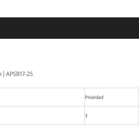
p | APSB17-25
Prioridad
3