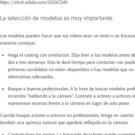
https://stock.adobe.com/521267240
La selección de modelos es muy importante.
Los modelos pueden hacer que sus vídeos sean un éxito o un fracaso
nuestros consejos:
Haga el casting con antelación. Elija bien a los modelos antes d
dos a tres semanas. Esto le dará tiempo para contactar con posib
primeros candidatos no están disponibles o hay modelos que no 
alternativas adecuadas.
Busque a buenos profesionales. A la hora de buscar modelos profes
recientes “hablando a la cámara”. Contrate a actores o actrices
representar escenas frente a la cámara en lugar de solo posar.
Cuando busque actores o actrices no profesionales, tenga en cuenta q
tendrán una química natural que quedará reflejado en la cámara.
Controle bien los gastos. La búsqueda de talento puede aumenta