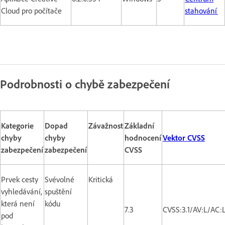
Cloud pro počítače
stahování
Podrobnosti o chybě zabezpečení
Kategorie
Dopad
Závažnost
Základní
chyby
chyby
hodnocení
Vektor CVSS
zabezpečení
zabezpečení
CVSS
Prvek cesty
Svévolné
Kritická
vyhledávání,
spuštění
která není
kódu
7.3
CVSS:3.1/AV:L/AC:
pod