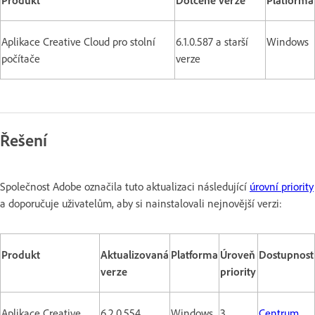
Aplikace Creative Cloud pro stolní
6.1.0.587 a starší
Windows
počítače
verze
Řešení
Společnost Adobe označila tuto aktualizaci následující
úrovní priority
a doporučuje uživatelům, aby si nainstalovali nejnovější verzi:
Produkt
Aktualizovaná
Platforma
Úroveň
Dostupnost
verze
priority
Aplikace Creative
6.2.0.554
Windows
3
Centrum