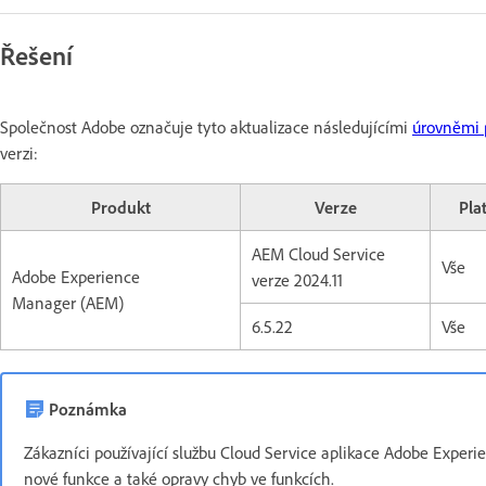
Řešení
Společnost Adobe označuje tyto aktualizace následujícími
úrovněmi p
verzi:
Produkt
Verze
Pla
AEM Cloud Service
Vše
Adobe Experience
verze 2024.11
Manager (AEM)
6.5.22
Vše
Poznámka
Zákazníci používající službu Cloud Service aplikace Adobe Experi
nové funkce a také opravy chyb ve funkcích.