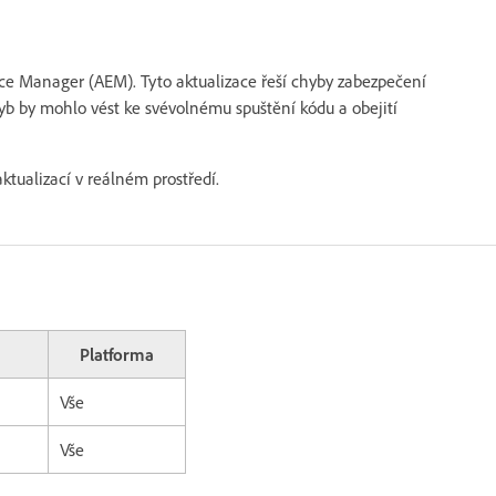
nce Manager (AEM). Tyto aktualizace řeší chyby zabezpečení
hyb by mohlo vést ke svévolnému spuštění kódu a obejití
tualizací v reálném prostředí.
Platforma
Vše
Vše