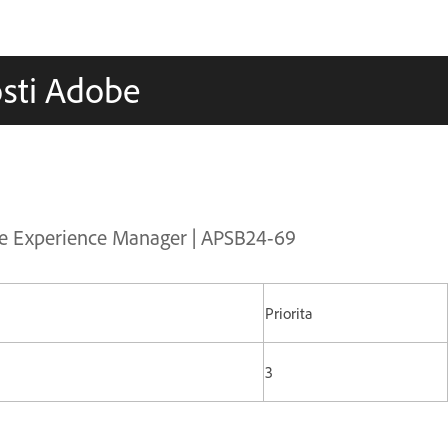
osti Adobe
obe Experience Manager | APSB24-69
Priorita
3