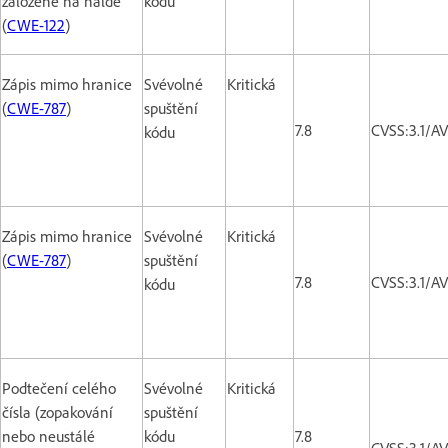
založené na haldě
kódu
(
CWE-122
)
Zápis mimo hranice
Svévolné
Kritická
(
CWE-787
)
spuštění
7.8
CVSS:3.1/A
kódu
Zápis mimo hranice
Svévolné
Kritická
(
CWE-787
)
spuštění
7.8
CVSS:3.1/A
kódu
Podtečení celého
Svévolné
Kritická
čísla (zopakování
spuštění
nebo neustálé
kódu
7.8
CVSS:3.1/A