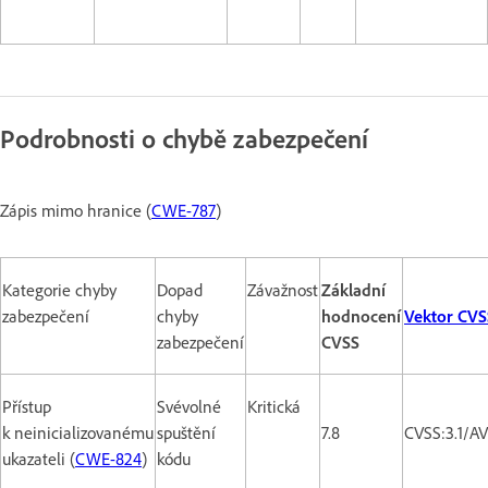
Podrobnosti o chybě zabezpečení
Zápis mimo hranice (
CWE-787
)
Kategorie chyby
Dopad
Závažnost
Základní
zabezpečení
chyby
hodnocení
Vektor CVS
zabezpečení
CVSS
Přístup
Svévolné
Kritická
k neinicializovanému
spuštění
7.8
CVSS:3.1/A
ukazateli (
CWE-824
)
kódu