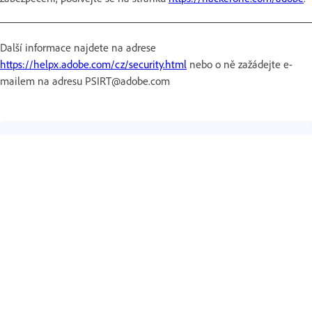
Další informace najdete na adrese
https://helpx.adobe.com/cz/security.html
nebo o ně zažádejte e-
mailem na adresu PSIRT@adobe.com
Získejte pomoc rychleji a snáze
Přihlásit se
Nový uživatel?
Vytvořit účet ›