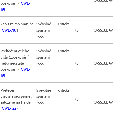
opakování) (
CWE-
191
)
Zápis mimo hranice
Svévolné
Kritická
(
CWE-787
)
spuštění
7.8
CVSS:3.1/A
kódu
Podtečení celého
Svévolné
Kritická
čísla (zopakování
spuštění
nebo neustálé
kódu
7.8
CVSS:3.1/A
opakování) (
CWE-
191
)
Přetečení
Svévolné
Kritická
vyrovnávací paměti
spuštění
7.8
založené na haldě
kódu
CVSS:3.1/A
(
CWE-122
)