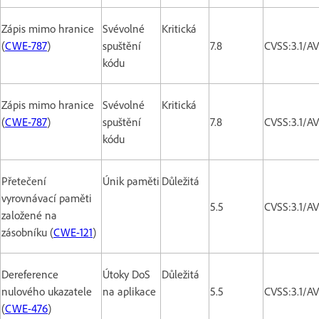
Zápis mimo hranice
Svévolné
Kritická
(
CWE-787
)
spuštění
7.8
CVSS:3.1/A
kódu
Zápis mimo hranice
Svévolné
Kritická
(
CWE-787
)
spuštění
7.8
CVSS:3.1/A
kódu
Přetečení
Únik paměti
Důležitá
vyrovnávací paměti
5.5
CVSS:3.1/A
založené na
zásobníku (
CWE-121
)
Dereference
Útoky DoS
Důležitá
nulového ukazatele
na aplikace
5.5
CVSS:3.1/A
(
CWE-476
)