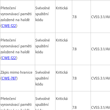
Přetečení
Svévolné
Kritická
vyrovnávací paměti
spuštění
7.8
CVSS:3.1/A
založené na haldě
kódu
(
CWE-122
)
Přetečení
Svévolné
Kritická
vyrovnávací paměti
spuštění
7.8
CVSS:3.1/A
založené na haldě
kódu
(
CWE-122
)
Zápis mimo hranice
Svévolné
Kritická
(
CWE-787
)
spuštění
7.8
CVSS:3.1/A
kódu
Přetečení
Svévolné
Kritická
vyrovnávací paměti
spuštění
7.8
CVSS:3.1/A