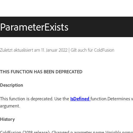
ParameterExists
Zuletzt aktualisiert am
11. Januar 2022
|
Gilt auch für ColdFusion
THIS FUNCTION HAS BEEN DEPRECATED
Description
This function is deprecated. Use the
IsDefined
function.Determines w
argument.
History
ColdFusion (2018 release): Changed p arameter name
Variable name