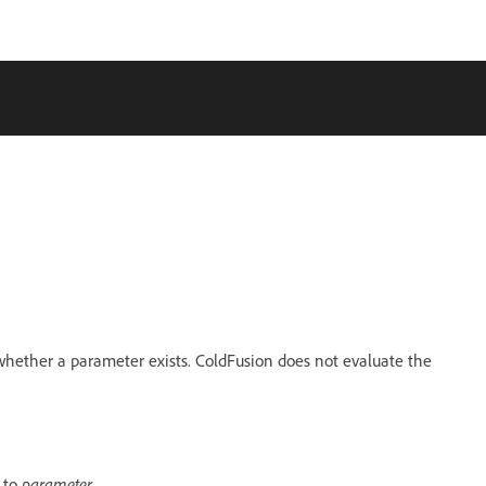
hether a parameter exists. ColdFusion does not evaluate the
to
parameter
.