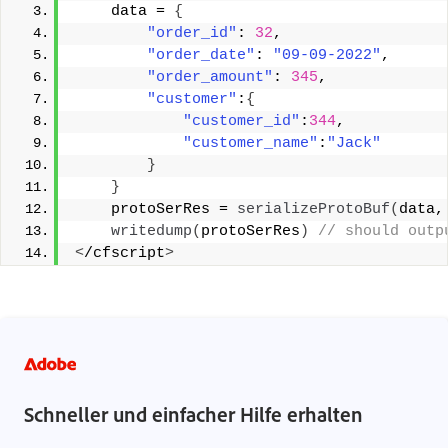
    data = 
{
"order_id"
: 
32
,
"order_date"
: 
"09-09-2022"
,
"order_amount"
: 
345
,
"customer"
:
{
"customer_id"
:
344
,
"customer_name"
:
"Jack"
}
}
    protoSerRes = 
serializeProtoBuf
(
data,
writedump
(
protoSerRes
)
 // should outp
<
/cfscript
>
Schneller und einfacher Hilfe erhalten