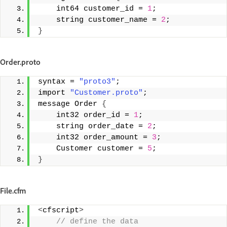
    int64 customer_id = 
1
;
    string customer_name = 
2
;
}
Order.proto
syntax = 
"proto3"
; 
import 
"Customer.proto"
; 
message Order 
{
    int32 order_id = 
1
;
    string order_date = 
2
;
    int32 order_amount = 
3
;
    Customer customer = 
5
;
}
File.cfm
<
cfscript
>
 // define the data