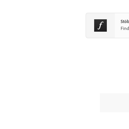
Stö
Find