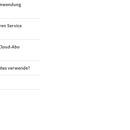
p-Anwendung
ren Service
 Cloud-Abo
sites verwende?