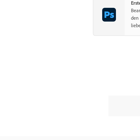
Erst
Bear
den 
lieb