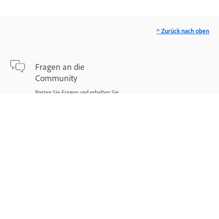
^ Zurück nach oben
Fragen an die
Community
Posten Sie Fragen und erhalten Sie
Antworten von Experten.
Jetzt fragen
Wenden Sie sich an
Adobe
Experten stehen Ihnen bei Ihren
Problemen zur Seite.
Jetzt beginnen