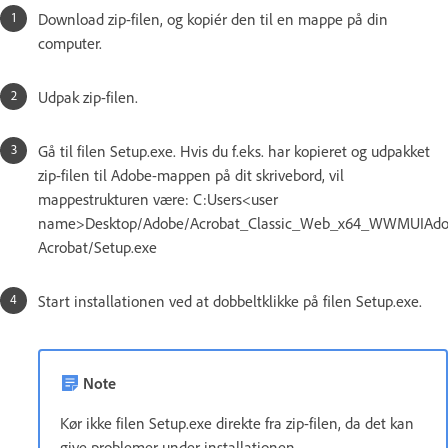
Download zip-filen, og kopiér den til en mappe på din
computer.
Udpak zip-filen.
Gå til filen Setup.exe. Hvis du f.eks. har kopieret og udpakket
zip-filen til Adobe-mappen på dit skrivebord, vil
mappestrukturen være: C:Users<user
name>Desktop/Adobe/Acrobat_Classic_Web_x64_WWMUIAd
Acrobat/Setup.exe
Start installationen ved at dobbeltklikke på filen Setup.exe.
Note
Kør ikke filen Setup.exe direkte fra zip-filen, da det kan
give problemer under installationen.