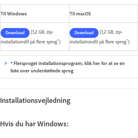
Til Windows
Til macOS
(1,2 GB, zip-
(1,2 GB, zip-
Download
Download
*
*
installationsfil på flere sprog
)
installationsfil på flere sprog
)
* Flersproget installationsprogram; klik her for at se en
liste over understøttede sprog
Installationsvejledning
Hvis du har Windows: