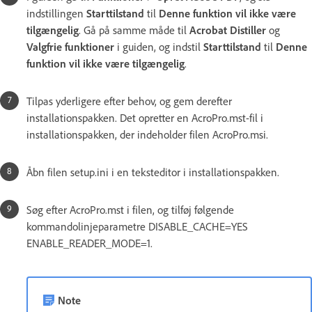
indstillingen
Starttilstand
til
Denne funktion vil ikke være
tilgængelig
. Gå på samme måde til
Acrobat Distiller
og
Valgfrie funktioner
i guiden, og indstil
Starttilstand
til
Denne
funktion vil ikke være tilgængelig
.
Tilpas yderligere efter behov, og gem derefter
installationspakken. Det opretter en AcroPro.mst-fil i
installationspakken, der indeholder filen AcroPro.msi.
Åbn filen setup.ini i en teksteditor i installationspakken.
Søg efter AcroPro.mst i filen, og tilføj følgende
kommandolinjeparametre DISABLE_CACHE=YES
ENABLE_READER_MODE=1.
Note