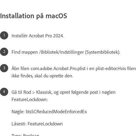
Installation på macOS
Installér Acrobat Pro 2024.
Find mappen /Bibliotek/Indstillinger (Systembibliotek).
Åbn filen com.adobe.Acrobat.Pro.plist i en plist-editor.Hvis filen
ikke findes, skal du oprette den.
Gå til Rod > Klassisk, og opret følgende post i nøglen
FeatureLockdown:
Nøgle: bIsSCReducedModeEnforcedEx
Låsesti: FeatureLockdown
Type: Boolean