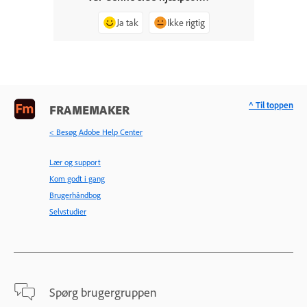
Ja tak
Ikke rigtig
^ Til toppen
FRAMEMAKER
< Besøg Adobe Help Center
Lær og support
Kom godt i gang
Brugerhåndbog
Selvstudier
Spørg brugergruppen