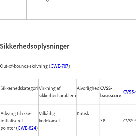
Sikkerhedsoplysninger
Out-of-bounds-skrivning (
CWE-787
)
Sikkerhedskategori
Virkning af
Alvorlighed
CVSS-
CVSS-
sikkerhedsproblem
basisscore
Adgang til ikke-
Vilkårlig
Kritisk
initialiseret
kodekørsel
7.8
CVSS:
pointer (
CWE-824
)