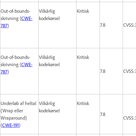
Out-of-bounds-
Vilkårlig
Kritisk
skrivning (
CWE-
kodekørsel
7.8
CVSS:
787
)
Out-of-bounds-
Vilkårlig
Kritisk
skrivning (
CWE-
kodekørsel
7.8
CVSS:
787
)
Underløb af heltal
Vilkårlig
Kritisk
(Wrap eller
kodekørsel
7.8
Wraparound)
CVSS:
(
CWE-191
)