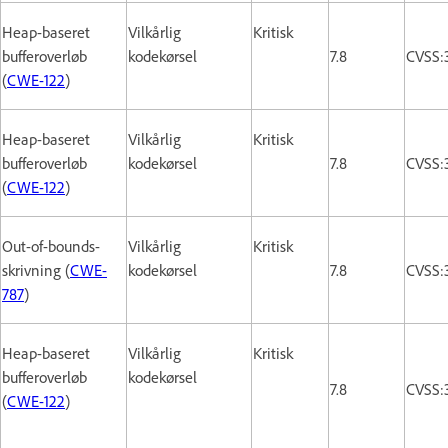
Heap-baseret
Vilkårlig
Kritisk
bufferoverløb
kodekørsel
7.8
CVSS:
(
CWE-122
)
Heap-baseret
Vilkårlig
Kritisk
bufferoverløb
kodekørsel
7.8
CVSS:
(
CWE-122
)
Out-of-bounds-
Vilkårlig
Kritisk
skrivning (
CWE-
kodekørsel
7.8
CVSS:
787
)
Heap-baseret
Vilkårlig
Kritisk
bufferoverløb
kodekørsel
7.8
CVSS:
(
CWE-122
)