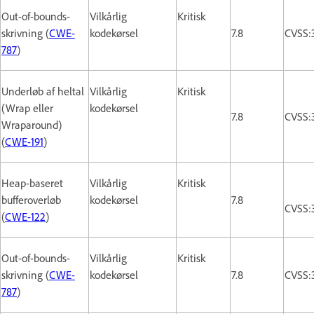
Out-of-bounds-
Vilkårlig
Kritisk
skrivning (
CWE-
kodekørsel
7.8
CVSS:
787
)
Underløb af heltal
Vilkårlig
Kritisk
(Wrap eller
kodekørsel
7.8
CVSS:
Wraparound)
(
CWE-191
)
Heap-baseret
Vilkårlig
Kritisk
bufferoverløb
kodekørsel
7.8
CVSS:
(
CWE-122
)
Out-of-bounds-
Vilkårlig
Kritisk
skrivning (
CWE-
kodekørsel
7.8
CVSS:
787
)