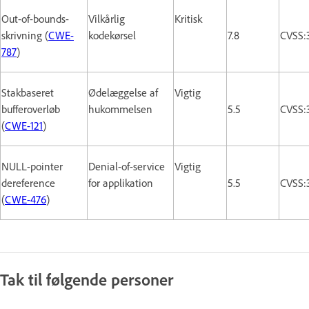
Out-of-bounds-
Vilkårlig
Kritisk
skrivning (
CWE-
kodekørsel
7.8
CVSS:
787
)
Stakbaseret
Ødelæggelse af
Vigtig
bufferoverløb
hukommelsen
5.5
CVSS:
(
CWE-121
)
NULL-pointer
Denial-of-service
Vigtig
dereference
for applikation
5.5
CVSS:
(
CWE-476
)
Tak til følgende personer