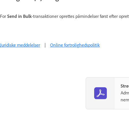
For
Send in Bulk
-transaktioner oprettes påmindelser først efter oprett
Juridiske meddelelser
|
Online fortrolighedspolitik
Strø
Admi
nem