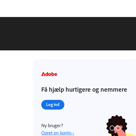
Få hjælp hurtigere og nemmere
Log ind
Ny bruger?
Opret en konto ›