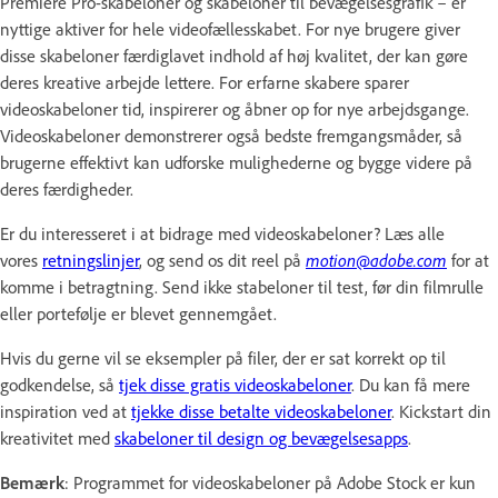
Premiere Pro-skabeloner og skabeloner til bevægelsesgrafik – er
nyttige aktiver for hele videofællesskabet. For nye brugere giver
disse skabeloner færdiglavet indhold af høj kvalitet, der kan gøre
deres kreative arbejde lettere. For erfarne skabere sparer
videoskabeloner tid, inspirerer og åbner op for nye arbejdsgange.
Videoskabeloner demonstrerer også bedste fremgangsmåder, så
brugerne effektivt kan udforske mulighederne og bygge videre på
deres færdigheder.
Er du interesseret i at bidrage med videoskabeloner? Læs alle
vores
retningslinjer
, og send os dit reel på
motion@adobe.com
for at
komme i betragtning. Send ikke stabeloner til test, før din filmrulle
eller portefølje er blevet gennemgået.
Hvis du gerne vil se eksempler på filer, der er sat korrekt op til
godkendelse, så
tjek disse gratis videoskabeloner
. Du kan få mere
inspiration ved at
tjekke disse betalte videoskabeloner
. Kickstart din
kreativitet med
skabeloner til design og bevægelsesapps
.
Bemærk
: Programmet for videoskabeloner på Adobe Stock er kun