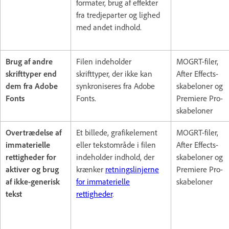
formater, brug af effekter
fra tredjeparter og lighed
med andet indhold.
Brug af andre
Filen indeholder
MOGRT-filer,
skrifttyper end
skrifttyper, der ikke kan
After Effects-
dem fra Adobe
synkroniseres fra Adobe
skabeloner og
Fonts
Fonts.
Premiere Pro-
skabeloner
Overtrædelse af
Et billede, grafikelement
MOGRT-filer,
immaterielle
eller tekstområde i filen
After Effects-
rettigheder for
indeholder indhold, der
skabeloner og
aktiver og brug
krænker
retningslinjerne
Premiere Pro-
af ikke-generisk
for immaterielle
skabeloner
tekst
rettigheder
.