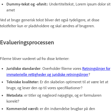
Dummy-tekst og -afsnit::
Undertiteltekst, Lorem ipsum dolor sit
amet
Ved at bruge generisk tekst bliver det også tydeligere, at disse
tekstfelter kun er pladsholdere og skal ændres af brugeren.
Evalueringsprocessen
Filerne bliver vurderet ud fra disse kriterier:
Juridiske standarder
: Overholder filerne vores
Retningslinjer for
immaterielle rettigheder og juridiske retningslinjer
?
Tekniske kvaliteter:
Er din skabelon optimeret til at være let at
bruge, og lever den op til vores specifikationer?
Metadata:
er titler og nøgleord nøjagtige, og er formularen
korrekt?
Kommerciel værdi:
er din indsendelse brugbar på den