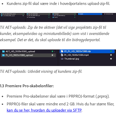
Kundens zip-fil skal være inde i hovedportalens upload-zip-fil.
Til AET-uploads: Zip de tre aktiver (det vil sige projektets zip-fil til
kunder, eksempelvideo og miniaturebillede) som vist i ovenstående
eksempel. Det er det, du skal uploade til din bidragyderportal.
Til AET-uploads: Udvidet visning af kundens zip-fil.
1.3 Premiere Pro-skabelonfiler:
Premiere Pro-skabeloner skal være i PRPROJ-format (.prproj).
PRPROJ-filer skal være mindre end 2 GB. Hvis du har større filer,
kan du se her, hvordan du uploader via SFTP
.