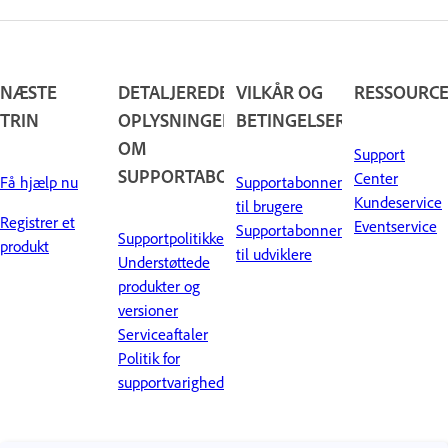
NÆSTE
DETALJEREDE
VILKÅR OG
RESSOURC
TRIN
OPLYSNINGER
BETINGELSER
OM
Support
SUPPORTABONNEMENTET
Center
Få hjælp nu
Supportabonnementer
Kundeservice
til brugere
Registrer et
Eventservice
Supportabonnementer
Supportpolitikker
produkt
til udviklere
Understøttede
produkter og
versioner
Serviceaftaler
Politik for
supportvarighed