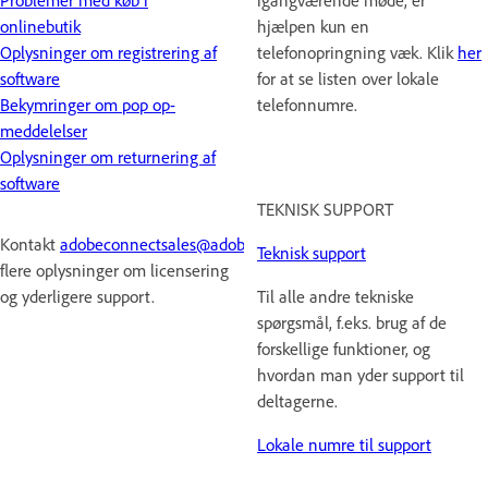
onlinebutik
hjælpen kun en
Oplysninger om registrering af
telefonopringning væk. Klik
her
software
for at se listen over lokale
Bekymringer om pop op-
telefonnumre.
meddelelser
Oplysninger om returnering af
software
TEKNISK SUPPORT
Kontakt
adobeconnectsales@adobe.com
for
Teknisk support
flere oplysninger om licensering
og yderligere support.
Til alle andre tekniske
spørgsmål, f.eks. brug af de
forskellige funktioner, og
hvordan man yder support til
deltagerne.
Lokale numre til support