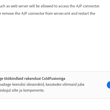
such as web server will be allowed to access the AJP connector.
or remove the AJP connector from server.xml and restart the
e töökindlaid rakendusi ColdFusioniga
sustage keerulisi ülesandeid, kasutades võimsaid juba
iskujul silte ja komponente.