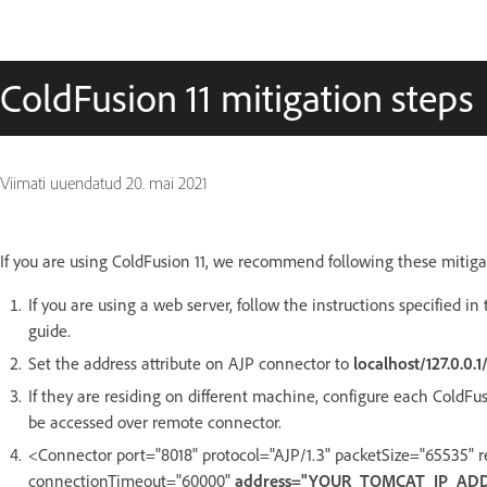
ColdFusion 11 mitigation steps
Viimati uuendatud
20. mai 2021
If you are using ColdFusion 11, we recommend following these mitiga
If you are using a web server, follow the instructions specified in
guide.
Set the address attribute on AJP connector to
localhost/127.0.0.1/
If they are residing on different machine, configure each ColdF
be accessed over remote connector.
<Connector port="8018" protocol="AJP/1.3" packetSize="65535" 
connectionTimeout="60000"
address="YOUR_TOMCAT_IP_AD