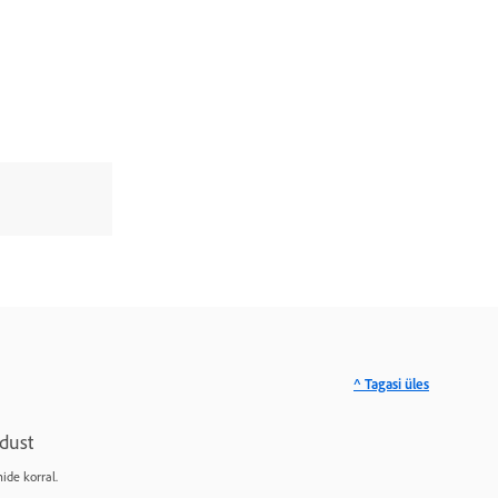
^ Tagasi üles
dust
ide korral.