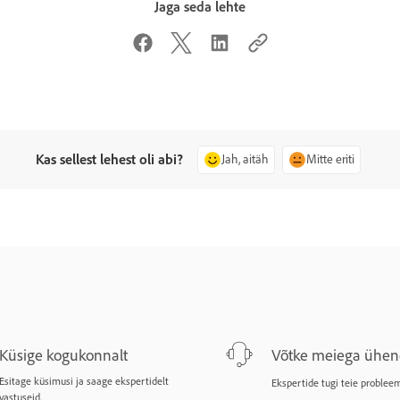
Jaga seda lehte
Kas sellest lehest oli abi?
Jah, aitäh
Mitte eriti
Küsige kogukonnalt
Võtke meiega ühen
Esitage küsimusi ja saage ekspertidelt
Ekspertide tugi teie probleem
vastuseid.