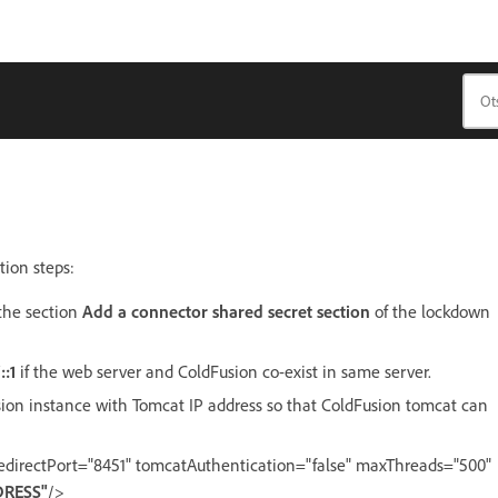
tion steps:
 the section
Add a connector shared secret section
of the lockdown
::1
if the web server and ColdFusion co-exist in same server.
usion instance with Tomcat IP address so that ColdFusion tomcat can
redirectPort="8451" tomcatAuthentication="false" maxThreads="500"
DRESS"
/>