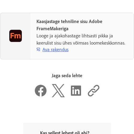
Kaasjastage tehniline sisu Adobe
FrameMakeriga
Looge ja ajakohastage lihtsasti pikka ja
keerulist sisu ühes võimsas loomekeskkonnas.
Ava rakendus
Jaga seda lehte
Kas sellest lehest oli abi?