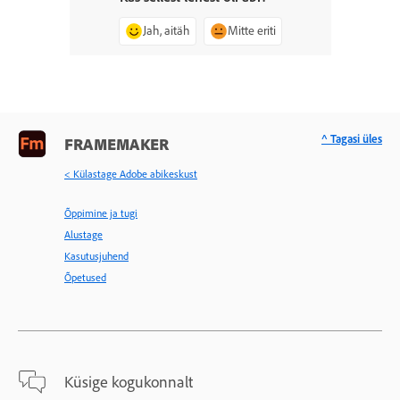
Jah, aitäh
Mitte eriti
^ Tagasi üles
FRAMEMAKER
< Külastage Adobe abikeskust
Õppimine ja tugi
Alustage
Kasutusjuhend
Õpetused
Küsige kogukonnalt