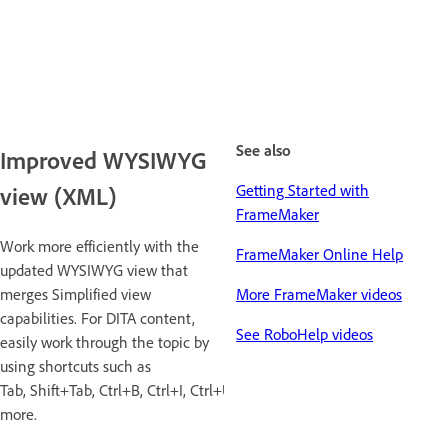
See also
Improved WYSIWYG
Getting Started with
view (XML)
FrameMaker
Work more efficiently with the
FrameMaker Online Help
updated WYSIWYG view that
merges Simplified view
More FrameMaker videos
capabilities. For DITA content,
See RoboHelp videos
easily work through the topic by
using shortcuts such as
Tab, Shift+Tab, Ctrl+B, Ctrl+I, Ctrl+U, and
more.