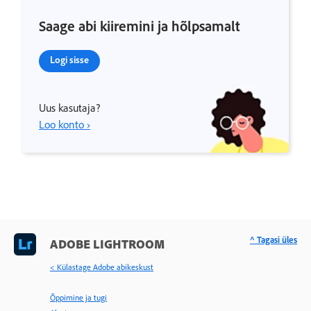
Saage abi kiiremini ja hõlpsamalt
Logi sisse
Uus kasutaja?
Loo konto ›
^ Tagasi üles
ADOBE LIGHTROOM
< Külastage Adobe abikeskust
Õppimine ja tugi