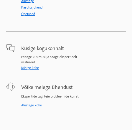
Alustage
Kasutusjuhend
Õpetused
Küsige kogukonnalt
Esitage küsimusi ja saage ekspertidelt
vastuseid.
Küsige kohe
Võtke meiega ühendust
Ekspertide tugi teie probleemide korral.
Alustage kohe