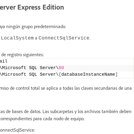
erver Express Edition
uya ningún grupo predeterminado.
e
a
.
LocalSystem
ConnectSqlService
de registro siguientes:
ail    
\Microsoft SQL Server\
80
\Microsoft SQL Server\
[
databaseInstanceName
]
rmiso de control total se aplica a todas las claves secundarias de una
tas de bases de datos. Las subcarpetas y los archivos también deben
 correspondientes para cada nodo de equipo.
 ConnectSqlService: