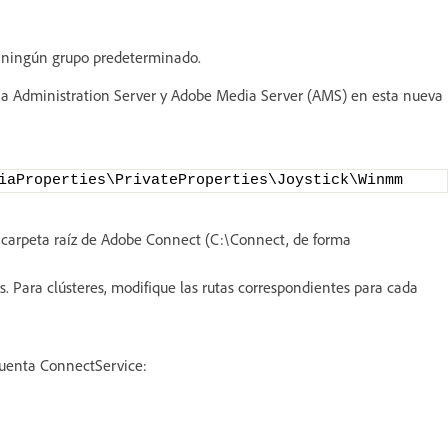
 ningún grupo predeterminado.
ia Administration Server y Adobe Media Server (AMS) en esta nueva
iaProperties\PrivateProperties\Joystick\Winmm
la carpeta raíz de Adobe Connect (C:\Connect, de forma
. Para clústeres, modifique las rutas correspondientes para cada
 cuenta ConnectService: