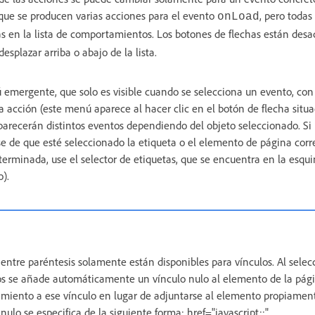
que se producen varias acciones para el evento
, pero todas
onLoad
en la lista de comportamientos. Los botones de flechas están desac
splazar arriba o abajo de la lista.
emergente, que solo es visible cuando se selecciona un evento, con 
acción (este menú aparece al hacer clic en el botón de flecha situ
parecerán distintos eventos dependiendo del objeto seleccionado. Si
e de que esté seleccionado la etiqueta o el elemento de página corre
erminada, use el selector de etiquetas, que se encuentra en la esquin
).
ntre paréntesis solamente están disponibles para vínculos. Al selec
s se añade automáticamente un vínculo nulo al elemento de la pág
amiento a ese vínculo en lugar de adjuntarse al elemento propiamen
ulo se especifica de la siguiente forma: href="javascript:;".