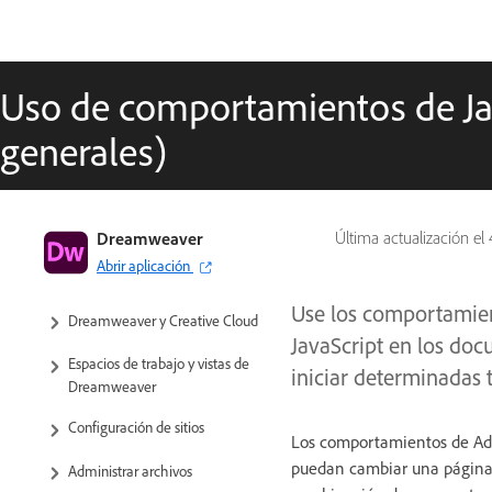
Uso de comportamientos de Jav
generales)
Guía del usuario de Dreamweaver
Dreamweaver
Última actualización el
Abrir aplicación
Introducción
Use los comportamie
Dreamweaver y Creative Cloud
JavaScript en los do
Espacios de trabajo y vistas de
iniciar determinadas 
Dreamweaver
Configuración de sitios
Los comportamientos de Ado
puedan cambiar una página 
Administrar archivos