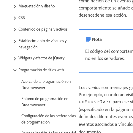
combinación de un evento 
Maquetación y diseño
comportamiento se añade a 
desencadena esa acción.
CSS
Contenido de página y activos
Nota
Establecimiento de vínculos y
navegación
El código del comportami
no en los servidores.
Widgets y efectos de jQuery
Programación de sitios web
Acerca de la programación en
Los
eventos
son mensajes gen
Dreamweaver
Por ejemplo, cuando un visi
Entorno de programación en
para ese v
onMouseOver
Dreamweaver
(especificado en la página 
Configuración de las preferencias
definidos diferentes evento
de programación
eventos asociados a vínculo
documento.
Personalización de los colores del