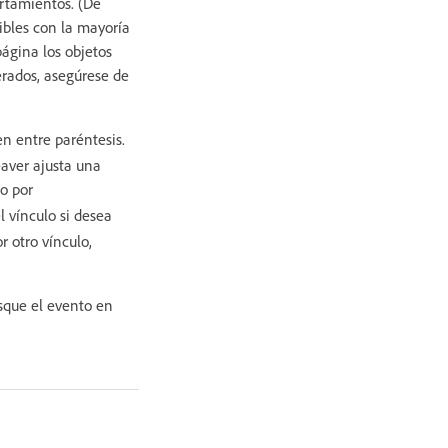
rtamientos. (De
ibles con la mayoría
ágina los objetos
erados, asegúrese de
en entre paréntesis.
eaver ajusta una
do por
l vínculo si desea
r otro vínculo,
sque el evento en