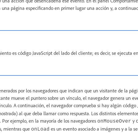
y una acción que desencadena ese evento. En el panel Comportamie
una página especificando en primer lugar una acción y, a continuac
ento es código JavaScript del lado del cliente; es decir, se ejecuta e
erados por los navegadores que indican que un visitante de la pág
tante mueve el puntero sobre un vínculo, el navegador genera un ev
ínculo. A continuación, el navegador comprueba si hay algún código 
mostrada) al que deba llamar como respuesta. Los distintos elemento
s. Por ejemplo, en la mayoría de los navegadores
y
onMouseOver
s, mientras que
es un evento asociado a imágenes y a la s
onLoad