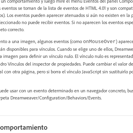
 un comportamiento y luego mire el menú Eventos del panel Compo
 eventos se toman de la lista de eventos de HTML 4.01 y son compat
). Los eventos pueden aparecer atenuados si aún no existen en la p
seleccionado no puede recibir eventos. Si no aparecen los eventos esp
eto correcto.
ento a una imagen, algunos eventos (como
) aparec
onMouseOver
án disponibles para vínculos. Cuando se elige uno de ellos, Dreamw
a imagen para definir un vínculo nulo. El vínculo nulo es representa
dro Vínculos del inspector de propiedades. Puede cambiar el valor de
l con otra página, pero si borra el vínculo JavaScript sin sustituirlo po
 puede usar con un evento determinado en un navegador concreto, bu
carpeta Dreamweaver/Configuration/Behaviors/Events.
 comportamiento