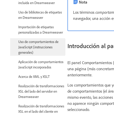
Nota
incluida en Dreamweaver
Los términos
comportam
Uso de bibliotecas de etiquetas
en Dreamweaver
navegador, una acción es
Importación de etiquetas
personalizadas a Dreamweaver
Uso de comportamientos de
Introducción al 
JavaScript (instrucciones
generales)
Aplicación de comportamientos
El panel Comportamientos (
JavaScript incorporados
una página (más concretame
anteriormente.
Acerca de XML y XSLT
Los comportamientos que ya
Realización de transformaciones
de comportamientos (el área 
XSL del lado del servidor en
Dreamweaver
mismo evento, las acciones 
no aparece ningún comport
Realización de transformaciones
seleccionado.
XSL en el lado del cliente en