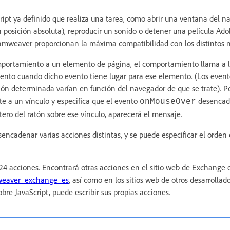
ript ya definido que realiza una tarea, como abrir una ventana del n
 posición absoluta), reproducir un sonido o detener una película Ad
amweaver proporcionan la máxima compatibilidad con los distintos 
portamiento a un elemento de página, el comportamiento llama a l
vento cuando dicho evento tiene lugar para ese elemento. (Los event
n determinada varían en función del navegador de que se trate). Po
e a un vínculo y especifica que el evento
desencade
onMouseOver
tero del ratón sobre ese vínculo, aparecerá el mensaje.
cadenar varias acciones distintas, y se puede especificar el orden
4 acciones. Encontrará otras acciones en el sitio web de Exchange 
eaver_exchange_es
, así como en los sitios web de otros desarrollado
re JavaScript, puede escribir sus propias acciones.