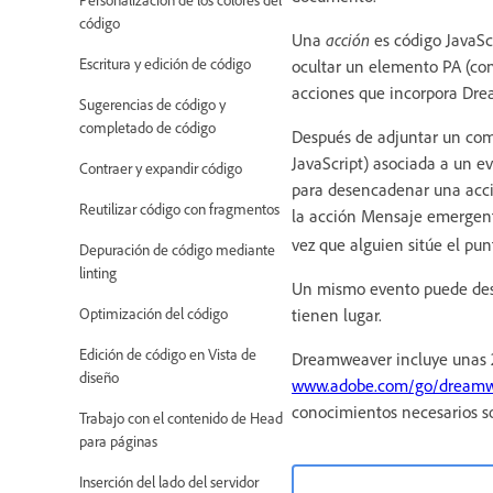
código
Una
acción
es código JavaSc
Escritura y edición de código
ocultar un elemento PA (con
acciones que incorpora Dre
Sugerencias de código y
completado de código
Después de adjuntar un com
JavaScript) asociada a un e
Contraer y expandir código
para desencadenar una acció
Reutilizar código con fragmentos
la acción Mensaje emergent
vez que alguien sitúe el pun
Depuración de código mediante
linting
Un mismo evento puede desen
Optimización del código
tienen lugar.
Edición de código en Vista de
Dreamweaver incluye unas 2
diseño
www.adobe.com/go/dreamw
conocimientos necesarios sob
Trabajo con el contenido de Head
para páginas
Inserción del lado del servidor