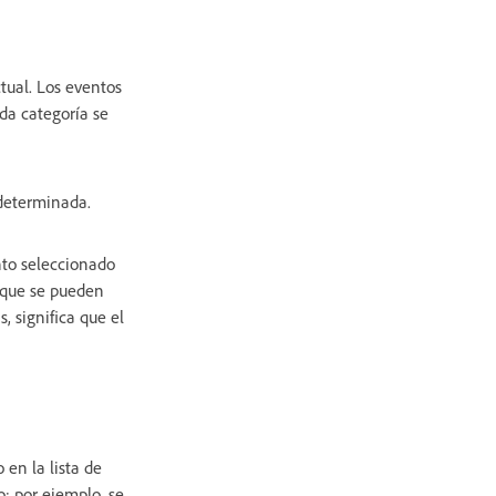
tual. Los eventos
ada categoría se
 determinada.
to seleccionado
l que se pueden
, significa que el
 en la lista de
; por ejemplo, se