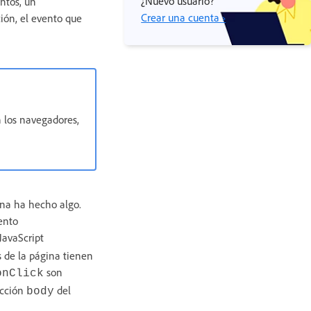
¿Nuevo usuario?
ntos, un
Crear una cuenta ›
ión, el evento que
n los navegadores,
ina ha hecho algo.
ento
JavaScript
s de la página tienen
son
onClick
ección
del
body