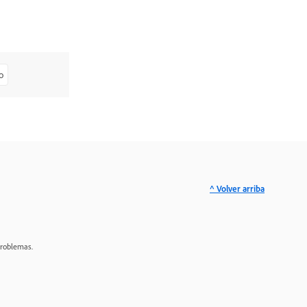
o
^ Volver arriba
problemas.