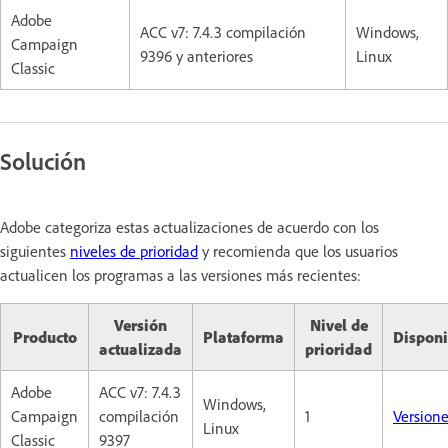
Adobe
ACC v7: 7.4.3 compilación
Windows,
Campaign
9396 y anteriores
Linux
Classic
Solución
Adobe categoriza estas actualizaciones de acuerdo con los
siguientes
niveles de prioridad
y recomienda que los usuarios
actualicen los programas a las versiones más recientes:
Versión
Nivel de
Producto
Plataforma
Disponi
actualizada
prioridad
Adobe
ACC v7: 7.4.3
Windows,
Campaign
compilación
1
Version
Linux
Classic
9397