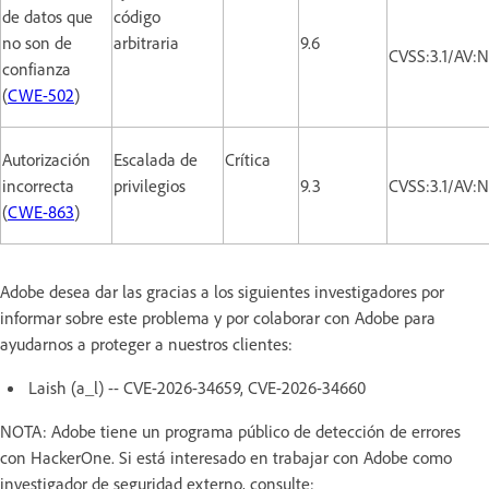
de datos que
código
no son de
arbitraria
9.6
CVSS:3.1/AV:
confianza
(
CWE-502
)
Autorización
Escalada de
Crítica
incorrecta
privilegios
9.3
CVSS:3.1/AV:
(
CWE-863
)
Adobe desea dar las gracias a los siguientes investigadores por
informar sobre este problema y por colaborar con Adobe para
ayudarnos a proteger a nuestros clientes:
Laish (a_l) -- CVE-2026-34659, CVE-2026-34660
NOTA: Adobe tiene un programa público de detección de errores
con HackerOne. Si está interesado en trabajar con Adobe como
investigador de seguridad externo, consulte: