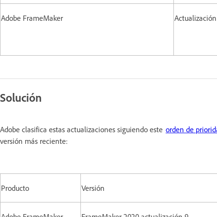
Adobe FrameMaker
Actualización
Solución
Adobe clasifica estas actualizaciones siguiendo este
orden de priori
versión más reciente:
Producto
Versión
Adobe FrameMaker
FrameMaker 2020 actualización 9