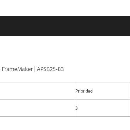
be FrameMaker | APSB25-83
Prioridad
3