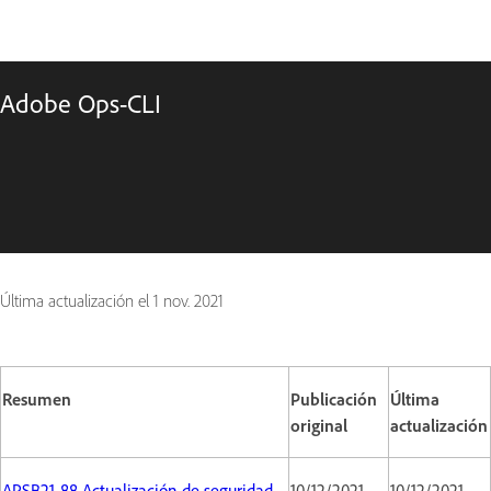
Adobe Ops-CLI
Última actualización el
1 nov. 2021
Resumen
Publicación
Última
original
actualización
APSB21-88 Actualización de seguridad
10/12/2021
10/12/2021