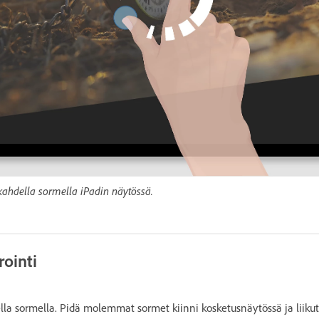
 kahdella sormella iPadin näytössä.
rointi
lla sormella. Pidä molemmat sormet kiinni kosketusnäytössä ja liikuta