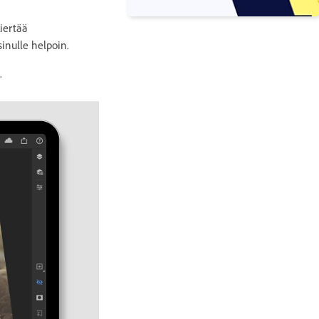
iertää
sinulle helpoin.
.