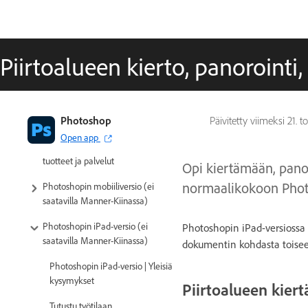
Piirtoalueen kierto, panorointi
Photoshopin esittely
Photoshop
Päivitetty viimeksi
21. 
Open app
Photoshop ja muut Adoben
tuotteet ja palvelut
Opi kiertämään, pano
normaalikokoon Photo
Photoshopin mobiiliversio (ei
saatavilla Manner-Kiinassa)
Photoshopin iPad-versio (ei
Photoshopin iPad-versiossa
saatavilla Manner-Kiinassa)
dokumentin kohdasta toiseen
Photoshopin iPad-versio | Yleisiä
kysymykset
Piirtoalueen kier
Tutustu työtilaan