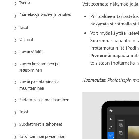
Työtila
Voit zoomata näkymää jollak
Perustietoja kuvista ja väreistä
Piirtoalueen tarkastelu
näkymää siirtämällä s
Tasot
Voit myös käyttää kätevi
Valinnat
Suurenna
: napauta mit
irrottamatta niitä iPadin
Kuvan säädöt
Pienennä
: napauta mit
toisistaan irrottamatta n
Kuvien korjaaminen ja
retusoiminen
Huomautus:
Photoshopin mob
Kuvan parantaminen ja
muuntaminen
Piirtäminen ja maalaaminen
Teksti
Suodattimet ja tehosteet
Tallentaminen ja vieminen