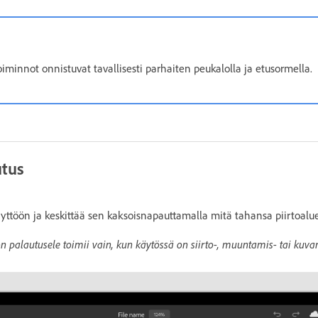
iminnot onnistuvat tavallisesti parhaiten peukalolla ja etusormella.
utus
näyttöön ja keskittää sen kaksoisnapauttamalla mitä tahansa piirtoalu
on palautusele toimii vain, kun käytössä on siirto-, muuntamis- tai kuvan