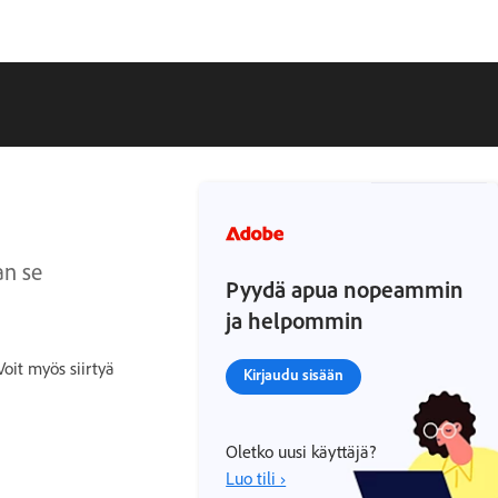
an se
Pyydä apua nopeammin
ja helpommin
oit myös siirtyä
Kirjaudu sisään
Oletko uusi käyttäjä?
Luo tili ›