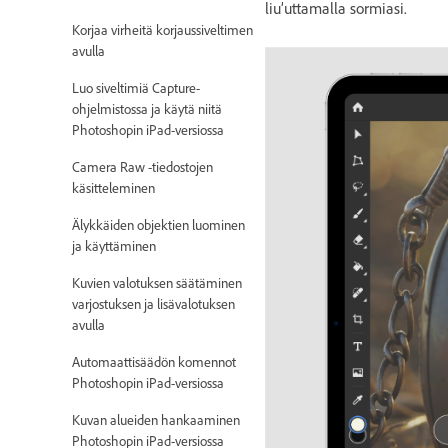
liu’uttamalla sormiasi.
Korjaa virheitä korjaussiveltimen
avulla
Luo siveltimiä Capture-
ohjelmistossa ja käytä niitä
Photoshopin iPad-versiossa
Camera Raw -tiedostojen
käsitteleminen
Älykkäiden objektien luominen
ja käyttäminen
Kuvien valotuksen säätäminen
varjostuksen ja lisävalotuksen
avulla
Automaattisäädön komennot
Photoshopin iPad-versiossa
Kuvan alueiden hankaaminen
Photoshopin iPad-versiossa