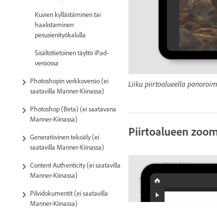
Kuvien kyllästäminen tai
haalistaminen
pesusienityökalulla
Sisältötietoinen täyttö iPad-
versiossa
Photoshopin verkkoversio (ei
Liiku piirtoalueella panoroi
saatavilla Manner-Kiinassa)
Photoshop (Beta) (ei saatavana
Manner-Kiinassa)
Piirtoalueen zoo
Generatiivinen tekoäly (ei
saatavilla Manner-Kiinassa)
Content Authenticity (ei saatavilla
Manner-Kiinassa)
Pilvidokumentit (ei saatavilla
Manner-Kiinassa)