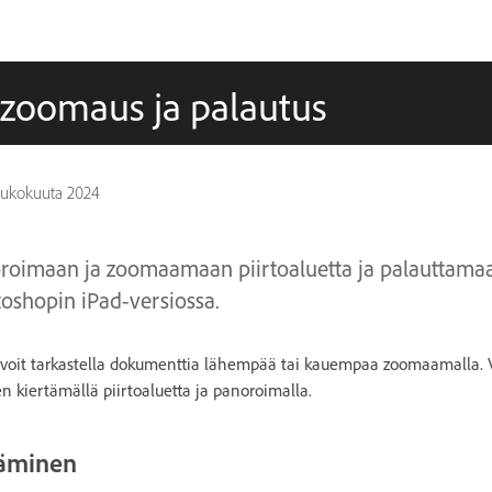
, zoomaus ja palautus
toukokuuta 2024
roimaan ja zoomaamaan piirtoaluetta ja palauttama
shopin iPad-versiossa.
 voit tarkastella dokumenttia lähempää tai kauempaa zoomaamalla. V
 kiertämällä piirtoaluetta ja panoroimalla.
täminen