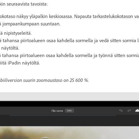
in seuraavista tavoista:
kokotaso näkyy yläpalkin keskiosassa. Napauta tarkastelukokotason va
itä jompaankumpaan suuntaan.
ä nipistyseleitä.
ä tahansa piirtoalueen osaa kahdella sormella ja vedä sitten sormia
 näytöltä.
ä tahansa piirtoalueen osaa kahdella sormella ja työnnä sitten sor
iitä iPadin näytöltä.
iiliversion suurin zoomaustaso on 25 600 %.