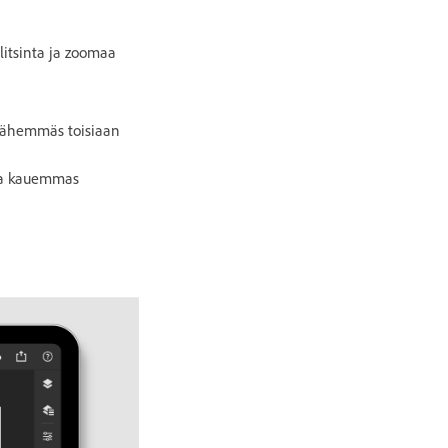
litsinta ja zoomaa
 lähemmäs toisiaan
mia kauemmas