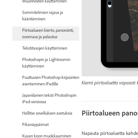
Muunnosten käyttäminen
Sommitelmien rajaus ja
kääntäminen
Piirtoalueen kierto, panorointi,
zoomaus ja palautus
Tekstitasojen käyttäminen
Photoshopin ja Lightroomin
käyttäminen
Puuttuvien Photoshop-kirjasinten
Kierrä piirtoaluetta vapaasti
asentaminen iPadille
Japanilainen teksti Photoshopin
iPad-versiossa
Piirtoalueen pano
Hallitse sovelluksen asetuksia
Pikanäppäimet
Napauta piirtoaluetta kahde
Kuvan koon muokkaaminen