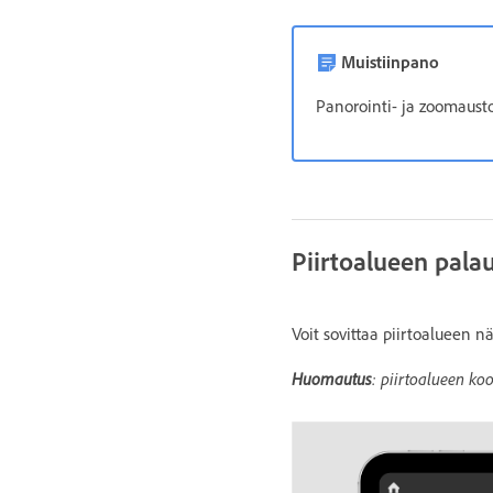
Muistiinpano
Panorointi- ja zoomausto
Piirtoalueen pala
Voit sovittaa piirtoalueen 
Huomautus
: piirtoalueen ko