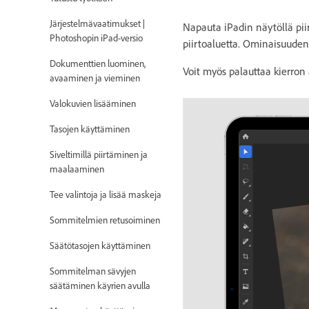
Järjestelmävaatimukset |
Napauta iPadin näytöllä piir
Photoshopin iPad-versio
piirtoaluetta. Ominaisuuden
Dokumenttien luominen,
Voit myös palauttaa kierron 
avaaminen ja vieminen
Valokuvien lisääminen
Tasojen käyttäminen
Siveltimillä piirtäminen ja
maalaaminen
Tee valintoja ja lisää maskeja
Sommitelmien retusoiminen
Säätötasojen käyttäminen
Sommitelman sävyjen
säätäminen käyrien avulla