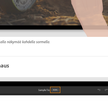
malla näkymää kahdella sormella.
maus