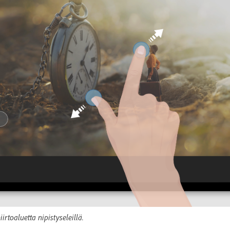
irtoaluetta nipistyseleillä.