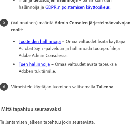
Tilin ja tietosuojan hallinnoija
– Sama kuin tilin
hallinnoija ja
GDPR:n poistamisen käyttöoikeus.
(Valinnainen) määritä
Admin Consolen järjestelmänvalvojan
roolit
:
Tuotteiden hallinnoija
– Omaa valtuudet lisätä käyttäjiä
Acrobat Sign -palveluun ja hallinnoida tuoteprofiileja
Adobe Admin Consolessa.
Tuen hallinnoija
– Omaa valtuudet avata tapauksia
Adoben tukitiimille.
Viimeistele käyttäjän luominen valitsemalla
Tallenna
.
Mitä tapahtuu seuraavaksi
Tallentamisen jälkeen tapahtuu jokin seuraavista: