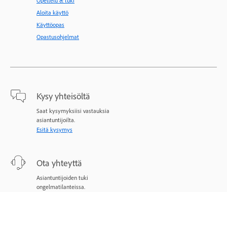
Opettelu & tuki
Aloita käyttö
Käyttöopas
Opastusohjelmat
Kysy yhteisöltä
Saat kysymyksiisi vastauksia
asiantuntijoilta.
Esitä kysymys
Ota yhteyttä
Asiantuntijoiden tuki
ongelmatilanteissa.
Aloita nyt