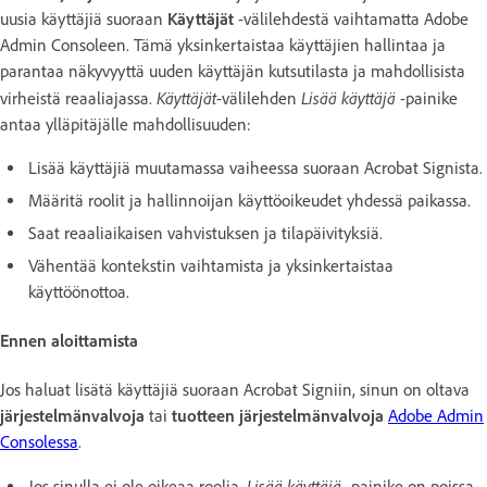
uusia käyttäjiä suoraan
Käyttäjät
-välilehdestä vaihtamatta Adobe
Admin Consoleen. Tämä yksinkertaistaa käyttäjien hallintaa ja
parantaa näkyvyyttä uuden käyttäjän kutsutilasta ja mahdollisista
Käyttäjät
Lisää käyttäjä
virheistä reaaliajassa.
-välilehden
-painike
antaa ylläpitäjälle mahdollisuuden:
Lisää käyttäjiä muutamassa vaiheessa suoraan Acrobat Signista.
Määritä roolit ja hallinnoijan käyttöoikeudet yhdessä paikassa.
Saat reaaliaikaisen vahvistuksen ja tilapäivityksiä.
Vähentää kontekstin vaihtamista ja yksinkertaistaa
käyttöönottoa.
Ennen aloittamista
Jos haluat lisätä käyttäjiä suoraan Acrobat Signiin, sinun on oltava
järjestelmänvalvoja
tai
tuotteen järjestelmänvalvoja
Adobe Admin
Consolessa
.
Lisää käyttäjä
Jos sinulla ei ole oikeaa roolia,
-painike on poissa