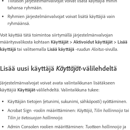
Tilitason järjestelmänvalvojat voivat lisätä käyttäjiä mihin
tahansa ryhmään.
Ryhmien järjestelmänvalvojat voivat lisätä käyttäjiä vain
ryhmäänsä.
Voit käyttää tätä toimintoa siirtymällä järjestelmänvalvojan
määritysvalikosta kohtaan
Käyttäjät > Aktivoidut käyttäjät > Lisää
Aloitus
käyttäjä
tai valitsemalla
Lisää käyttäjä
-ruudun
-sivulla.
Lisää uusi käyttäjä
Käyttäjät
-välilehdeltä
Järjestelmänvalvojat voivat avata valintaikkunan lisätäkseen
käyttäjiä
Käyttäjät
-välilehdeltä. Valintaikkuna tukee:
Käyttäjän tietojen (etunimi, sukunimi, sähköposti) syöttäminen.
Käyttäjä
Tilin hallinnoija
Acrobat Sign -roolin määrittäminen:
,
tai
Tilin ja tietosuojan hallinnoija.
Tuotteen hallinnoija
Admin Consolen roolien määrittäminen:
ja