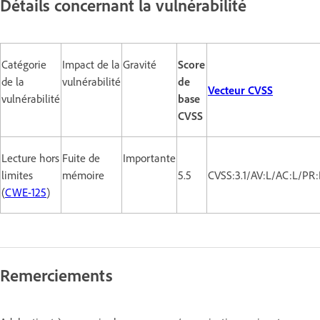
Détails concernant la vulnérabilité
Catégorie
Impact de la
Gravité
Score
de la
vulnérabilité
de
Vecteur CVSS
vulnérabilité
base
CVSS
Lecture hors
Fuite de
Importante
limites
mémoire
5.5
CVSS:3.1/AV:L/AC:L/PR:
(
CWE-125
)
Remerciements