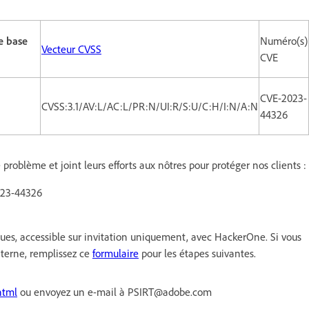
e base
Numéro(s)
Vecteur CVSS
CVE
CVE-2023-
CVSS:3.1/AV:L/AC:L/PR:N/UI:R/S:U/C:H/I:N/A:N
44326
problème et joint leurs efforts aux nôtres pour protéger nos clients :
2023-44326
s, accessible sur invitation uniquement, avec HackerOne. Si vous
xterne, remplissez ce
formulaire
pour les étapes suivantes.
html
ou envoyez un e-mail à PSIRT@adobe.com