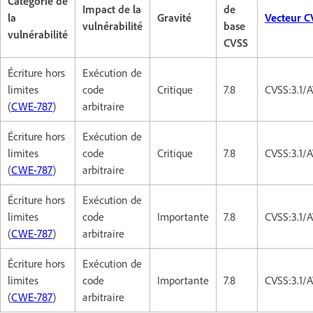
Catégorie de
Impact de la
de
la
Gravité
Vecteur C
vulnérabilité
base
vulnérabilité
CVSS
Écriture hors
Exécution de
limites
code
Critique
7.8
CVSS:3.1/
(
CWE-787
)
arbitraire
Écriture hors
Exécution de
limites
code
Critique
7.8
CVSS:3.1/
(
CWE-787
)
arbitraire
Écriture hors
Exécution de
limites
code
Importante
7.8
CVSS:3.1/
(
CWE-787
)
arbitraire
Écriture hors
Exécution de
limites
code
Importante
7.8
CVSS:3.1/
(
CWE-787
)
arbitraire