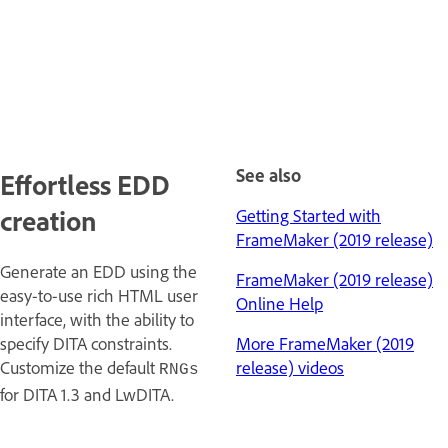
See also
Effortless EDD
creation
Getting Started with
FrameMaker (2019 release)
Generate an EDD using the
FrameMaker (2019 release)
easy-to-use rich HTML user
Online Help
interface, with the ability to
specify DITA constraints.
More FrameMaker (2019
Customize the default
release) videos
RNGs
for DITA 1.3 and LwDITA.