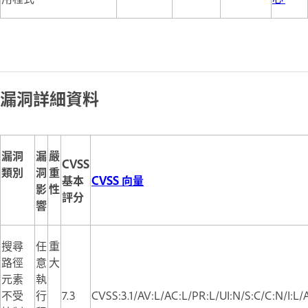
漏洞詳細資料
漏洞
漏
嚴
CVSS
類別
洞
重
基本
CVSS 向量
影
性
評分
響
搜尋
任
重
路徑
意
大
元素
執
不受
行
7.3
CVSS:3.1/AV:L/AC:L/PR:L/UI:N/S:C/C:N/I:L/