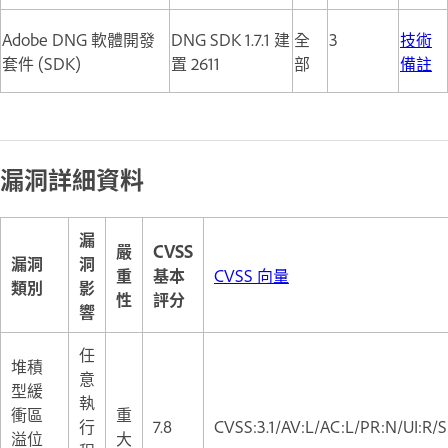
Adobe DNG 軟體開發
DNG SDK 1.7.1 建
全
3
技術
套件 (SDK)
置 2611
部
備註
漏洞詳細資料
漏
嚴
CVSS
漏洞
洞
重
基本
CVSS 向量
類別
影
性
評分
響
任
堆積
意
型緩
執
衝區
重
行
7.8
CVSS:3.1/AV:L/AC:L/PR:N/UI:R/S
溢位
大