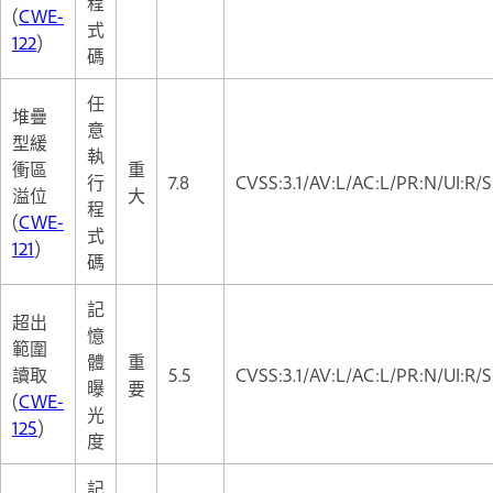
程
(
CWE-
式
122
)
碼
任
堆疊
意
型緩
執
衝區
重
行
7.8
CVSS:3.1/AV:L/AC:L/PR:N/UI:R/S
溢位
大
程
(
CWE-
式
121
)
碼
記
超出
憶
範圍
體
重
讀取
5.5
CVSS:3.1/AV:L/AC:L/PR:N/UI:R/S
曝
要
(
CWE-
光
125
)
度
記