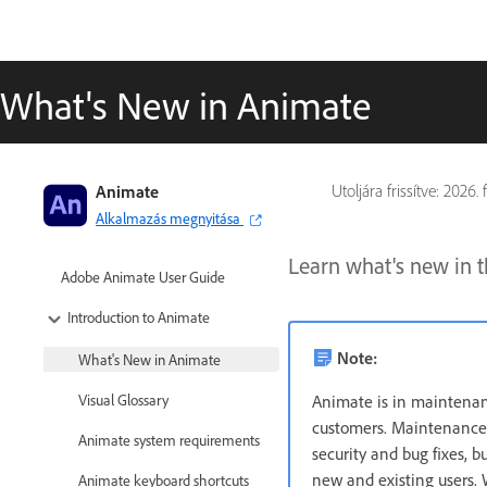
What's New in Animate
Animate
Utoljára frissítve:
2026. f
Alkalmazás megnyitása
Learn what's new in t
Adobe Animate User Guide
Introduction to Animate
Note:
What's New in Animate
Animate is in maintenanc
Visual Glossary
customers. Maintenance 
Animate system requirements
security and bug fixes, 
new and existing users.
Animate keyboard shortcuts