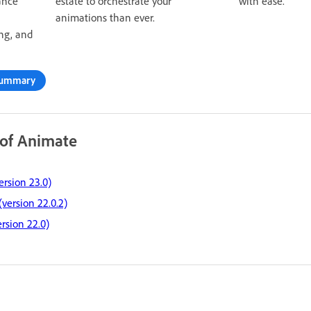
ance
estate to orchestrate your
with ease.
animations than ever.
ing, and
 summary
 of Animate
ersion 23.0)
version 22.0.2)
rsion 22.0)