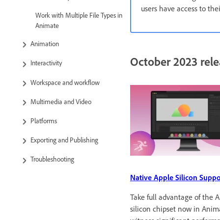
users have access to the
Work with Multiple File Types in
Animate
Animation
October 2023 rele
Interactivity
Workspace and workflow
Multimedia and Video
Platforms
Exporting and Publishing
Troubleshooting
Native Apple Silicon Suppo
Take full advantage of the 
silicon chipset now in Ani