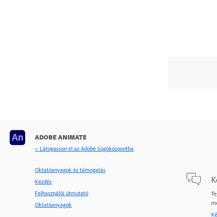
ADOBE ANIMATE
< Látogasson el az Adobe Súgóközpontba
Oktatóanyagok és támogatás
K
Kezdés
Felhasználói útmutató
Te
me
Oktatóanyagok
Ké