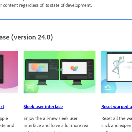
ir content regardless of its state of development.
ase (version 24.0)
rt
Sleek user interface
Reset warped a
Apple
Enjoy the all-new sleek user
Reset all the w
mate and
interface and have a lot more real
click and exper