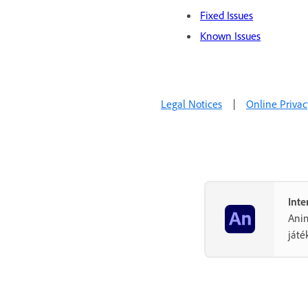
Fixed Issues
Known Issues
Legal Notices
|
Online Privac
Inte
Anim
játé