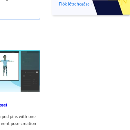
Fiók létrehozása ›
sset
arped pins with one
iment pose creation