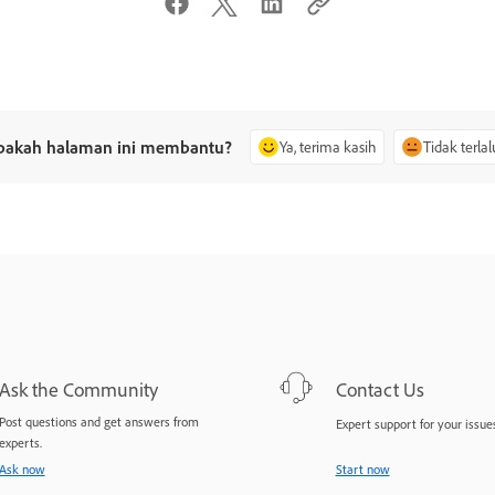
pakah halaman ini membantu?
Ya, terima kasih
Tidak terlal
Ask the Community
Contact Us
Post questions and get answers from
Expert support for your issues
experts.
Ask now
Start now