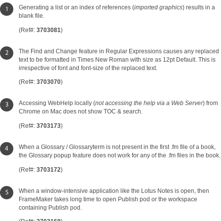
Generating a list or an index of references (
imported graphics
) results in a
blank file.
(Ref#:
3703081
)
The Find and Change feature in Regular Expressions causes any replaced
text to be formatted in Times New Roman with size as 12pt Default. This is
irrespective of font and font-size of the replaced text.
(Ref#:
3703070
)
Accessing WebHelp locally (
not accessing the help via a Web Server
) from
Chrome on Mac does not show TOC & search.
(Ref#:
3703173
)
When a Glossary / Glossaryterm is not present in the first .fm file of a book,
the Glossary popup feature does not work for any of the .fm files in the book.
(Ref#:
3703172
)
When a window-intensive application like the Lotus Notes is open, then
FrameMaker takes long time to open Publish pod or the workspace
containing Publish pod.