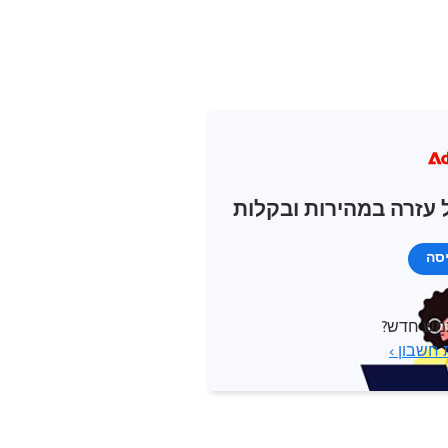
 עזרה במהירות ובקלות
יסה
ש חדש?
 חשבון ›