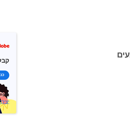
עים
קבל
כנ
משתמ
יצירת