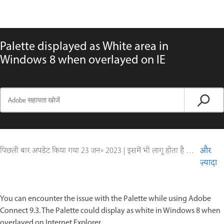
Palette displayed as White area in
Windows 8 when overlayed on IE
पिछली बार अपडेट किया गया
23 जन॰ 2023
|
इसमें भी लागू होता है Adobe Connect 9
और
ज़्यादा
You can encounter the issue with the Palette while using Adobe
Connect 9.3. The Palette could display as white in Windows 8 when
overlayed on Internet Explorer.