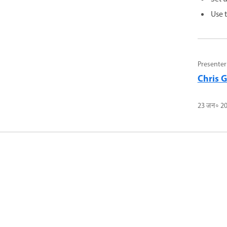
Use 
Presenter
Chris 
23 जन॰ 2