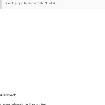
Sample project to practice with (ZIP, 20 MB)
u learned:
up your artwork for lip-syncing