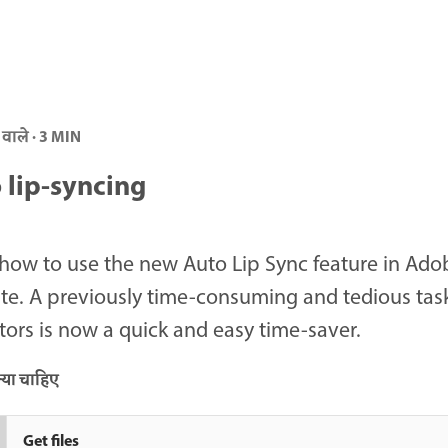
 वाले · 3 MIN
 lip-syncing
how to use the new Auto Lip Sync feature in Ado
e. A previously time-consuming and tedious task
ors is now a quick and easy time-saver.
या चाहिए
Get files