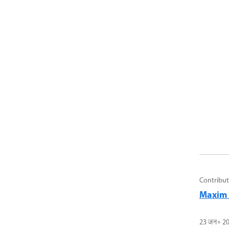
Contribut
Maxim 
23 जन॰ 2