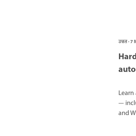
उन्नत · 7
Hard
aut
Learn 
— incl
and Wr