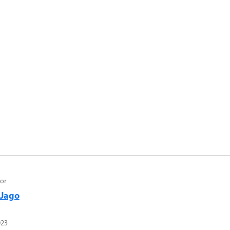
or
Jago
023