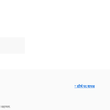
^ शीर्ष पर वापस
ञ सहायता.