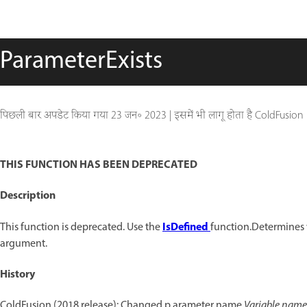
ParameterExists
पिछली बार अपडेट किया गया
23 जन॰ 2023
|
इसमें भी लागू होता है ColdFusion
THIS FUNCTION HAS BEEN DEPRECATED
Description
IsDefined
This function is deprecated. Use the
function.Determines 
argument.
History
ColdFusion (2018 release): Changed p arameter name
Variable name