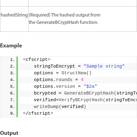
hashedString
(Required) The hashed output from
the GenerateBCryptHash function.
Example
<
cfscript
>
    stringToEncrypt = 
"Sample string"
    options = 
StructNew
()
    options.
rounds
 = 
4
    options.
version
 = 
"$2a"
    bcrypted = 
GenerateBCryptHash
(
stringT
    verified=
VerifyBCryptHash
(
stringToEnc
writeDump
(
verified
)
<
/cfscript
>
Output