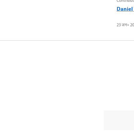
Contribut
Daniel 
23 जन॰ 2