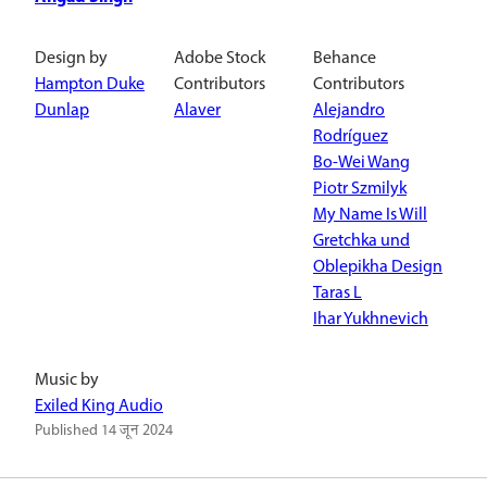
Design by
Adobe Stock
Behance
Hampton Duke
Contributors
Contributors
Dunlap
Alaver
Alejandro
Rodríguez
Bo-Wei Wang
Piotr Szmilyk
My Name Is Will
Gretchka und
Oblepikha Design
Taras L
Ihar Yukhnevich
Music by
Exiled King Audio
Published
14 जून 2024